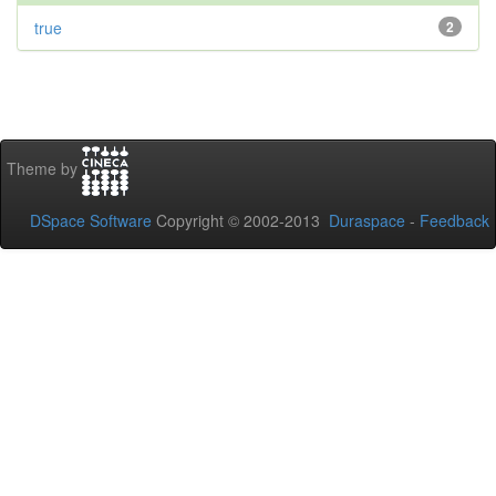
true
2
Theme by
DSpace Software
Copyright © 2002-2013
Duraspace
-
Feedback