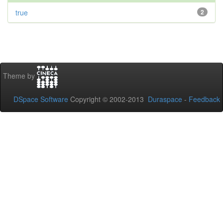
true
2
Theme by
DSpace Software
Copyright © 2002-2013
Duraspace
-
Feedback