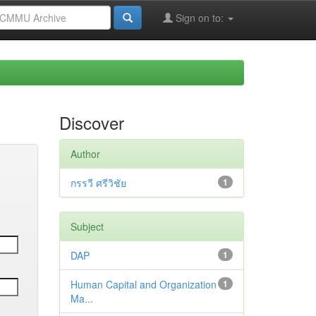
Sign on to:
Discover
Author
กรรวี ศรีวิชัย
1
Subject
DAP
1
Human Capital and Organization
1
Ma...