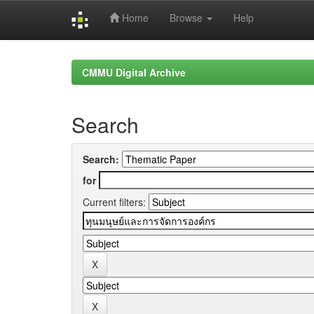
Home
Browse
Help
Skip
navigation
CMMU Digital Archive
Search
Search:
for
Current filters: