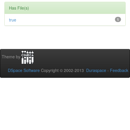
Has File(s)
true
1
Theme by
DSpace Software
Copyright © 2002-2013
Duraspace
-
Feedback