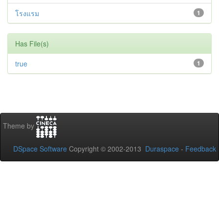
โรงแรม
1
Has File(s)
true
1
Theme by
DSpace Software
Copyright © 2002-2013
Duraspace
-
Feedback