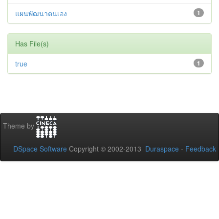
แผนพัฒนาตนเอง
1
Has File(s)
true
1
Theme by
DSpace Software
Copyright © 2002-2013
Duraspace
-
Feedback