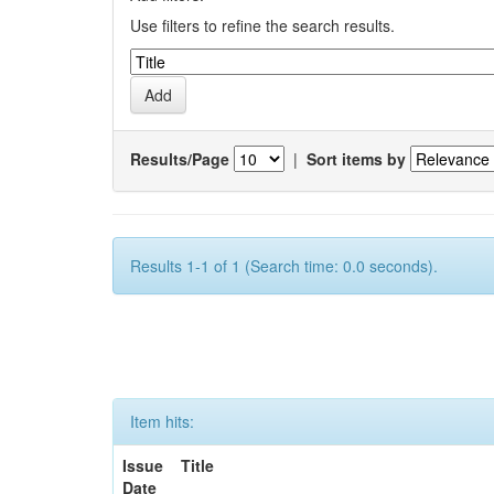
Use filters to refine the search results.
Results/Page
|
Sort items by
Results 1-1 of 1 (Search time: 0.0 seconds).
Item hits:
Issue
Title
Date