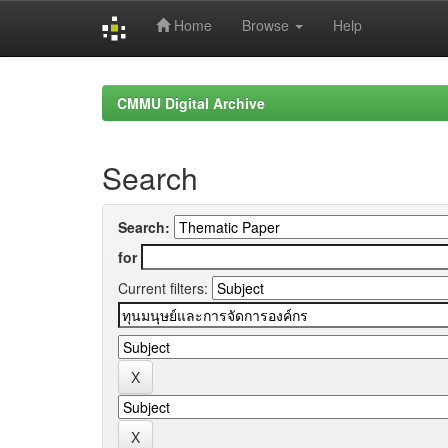
Home
Browse
Help
Skip
navigation
CMMU Digital Archive
Search
Search:
for
Current filters: