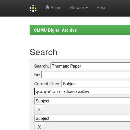
Home
Browse
Help
Skip
navigation
CMMU Digital Archive
Search
Search:
for
Current filters: