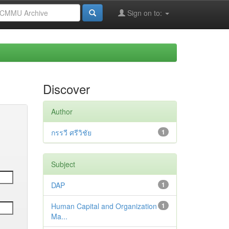
Sign on to:
Discover
Author
กรรวี ศรีวิชัย
1
Subject
DAP
1
Human Capital and Organization
1
Ma...