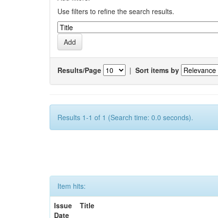
Use filters to refine the search results.
Results/Page
|
Sort items by
Results 1-1 of 1 (Search time: 0.0 seconds).
Item hits:
Issue
Title
Date