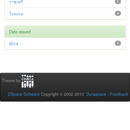
ราชเทวี
1
โรงแรม
1
Date issued
2014
1
Theme by
DSpace Software
Copyright © 2002-2013
Duraspace
-
Feedback