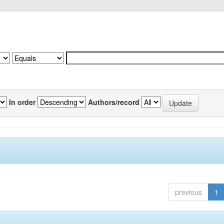
In order
Authors/record
previous
1