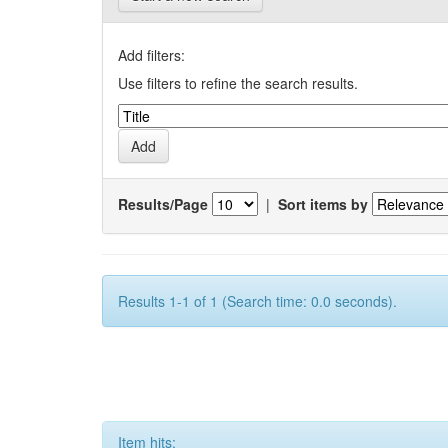
Add filters:
Use filters to refine the search results.
Results/Page
|
Sort items by
Results 1-1 of 1 (Search time: 0.0 seconds).
Item hits: