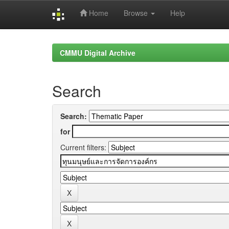
Home
Browse
Help
Skip
navigation
CMMU Digital Archive
Search
Search:
for
Current filters: