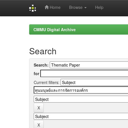
Home
Browse
Help
Skip
navigation
CMMU Digital Archive
Search
Search:
for
Current filters: