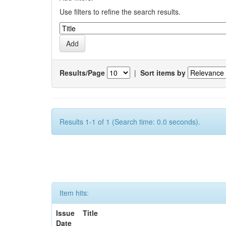
Use filters to refine the search results.
Results/Page
|
Sort items by
Results 1-1 of 1 (Search time: 0.0 seconds).
Item hits:
Issue
Title
Date