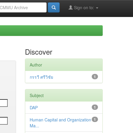
Sign on to:
Discover
Author
กรรวี ศรีวิชัย
1
Subject
DAP
1
Human Capital and Organization
1
Ma...