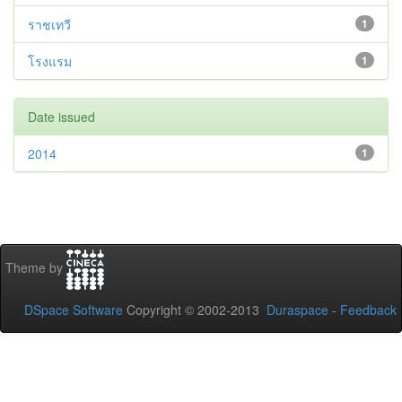
ราชเทวี
1
โรงแรม
1
Date issued
2014
1
Theme by
DSpace Software
Copyright © 2002-2013
Duraspace
-
Feedback