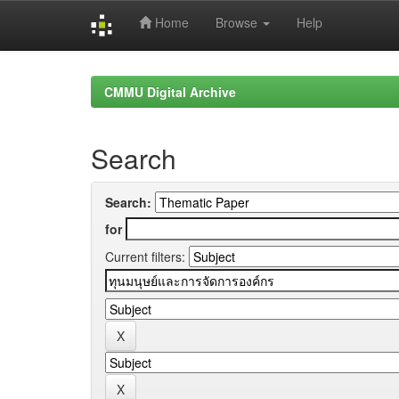
Home
Browse
Help
Skip
navigation
CMMU Digital Archive
Search
Search:
for
Current filters: