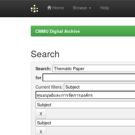
Home
Browse
Help
Skip
navigation
CMMU Digital Archive
Search
Search:
for
Current filters: