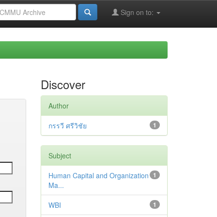
Sign on to:
Discover
Author
กรรวี ศรีวิชัย
1
Subject
Human Capital and Organization
1
Ma...
WBI
1