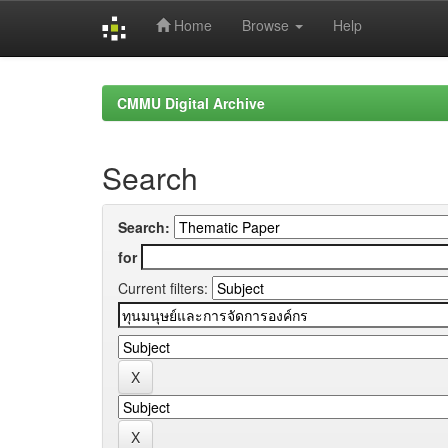
Home
Browse
Help
Skip
navigation
CMMU Digital Archive
Search
Search:
for
Current filters: