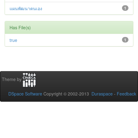
แผนพัฒนาตนเอง
1
Has File(s)
true
1
Theme by
DSpace Software
Copyright © 2002-2013
Duraspace
-
Feedback