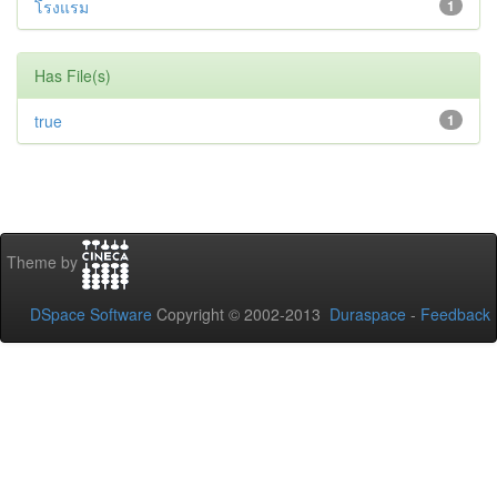
โรงแรม
1
Has File(s)
true
1
Theme by
DSpace Software
Copyright © 2002-2013
Duraspace
-
Feedback