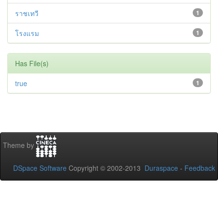
ราชเทวี
1
โรงแรม
1
Has File(s)
true
1
Theme by
DSpace Software
Copyright © 2002-2013
Duraspace
-
Feedback