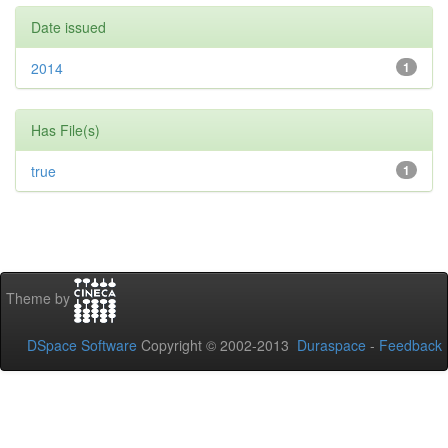
Date issued
2014
1
Has File(s)
true
1
Theme by
DSpace Software
Copyright © 2002-2013
Duraspace
-
Feedback