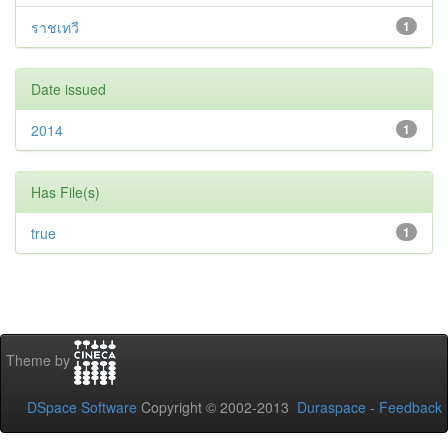
ราชเทวี
1
Date issued
2014
1
Has File(s)
true
1
Theme by
DSpace Software
Copyright © 2002-2013
Duraspace
-
Feedback