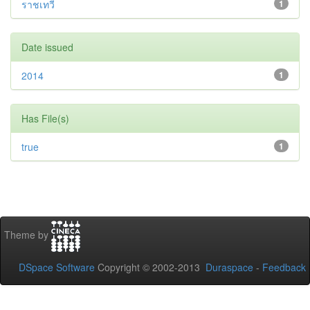
ราชเทวี
1
Date issued
2014
1
Has File(s)
true
1
Theme by
DSpace Software
Copyright © 2002-2013
Duraspace
-
Feedback