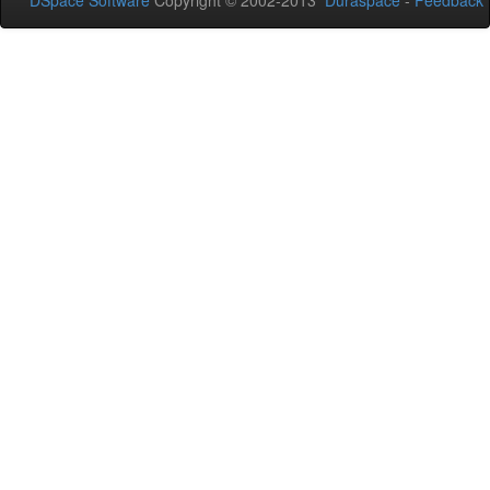
DSpace Software
Copyright © 2002-2013
Duraspace
-
Feedback