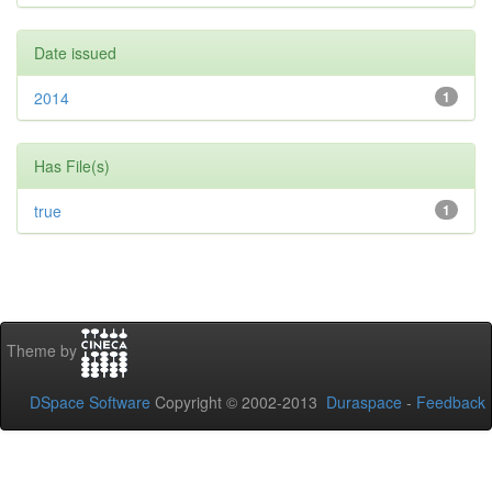
Date issued
2014
1
Has File(s)
true
1
Theme by
DSpace Software
Copyright © 2002-2013
Duraspace
-
Feedback