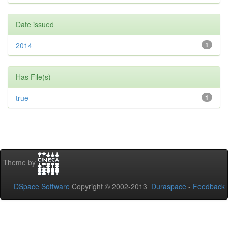
Date issued
2014
1
Has File(s)
true
1
Theme by
DSpace Software
Copyright © 2002-2013
Duraspace
-
Feedback