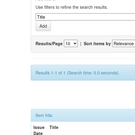
Use filters to refine the search results.
Results/Page
|
Sort items by
Results 1-1 of 1 (Search time: 0.0 seconds).
Item hits:
Issue
Title
Date