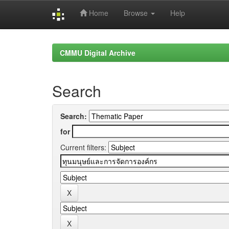
Home
Browse
Help
Skip
navigation
CMMU Digital Archive
Search
Search:
for
Current filters: