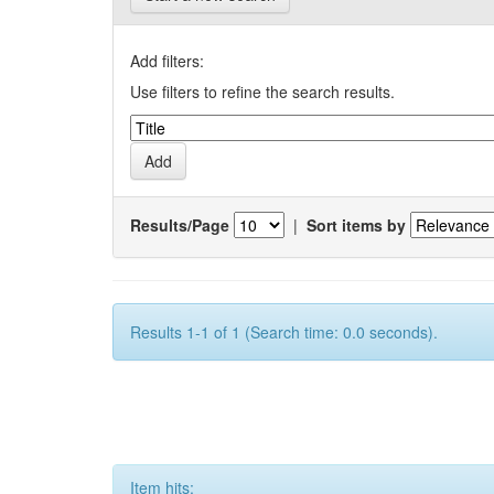
Add filters:
Use filters to refine the search results.
Results/Page
|
Sort items by
Results 1-1 of 1 (Search time: 0.0 seconds).
Item hits: