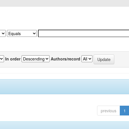
In order
Authors/record
previous
1