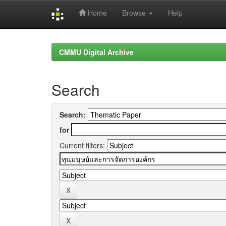
Home
Browse
Help
Skip
navigation
CMMU Digital Archive
Search
Search:
for
Current filters: