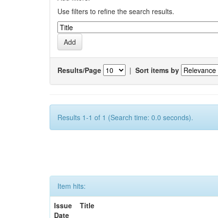
Use filters to refine the search results.
Results/Page
|
Sort items by
Results 1-1 of 1 (Search time: 0.0 seconds).
Item hits:
Issue
Title
Date