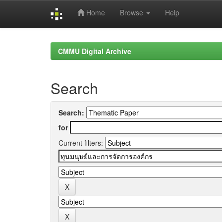
Home
Browse
Help
Skip
navigation
CMMU Digital Archive
Search
Search:
for
Current filters: