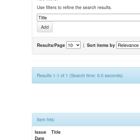
Use filters to refine the search results.
Results/Page
|
Sort items by
Results 1-1 of 1 (Search time: 0.0 seconds).
Item hits:
Issue
Title
Date