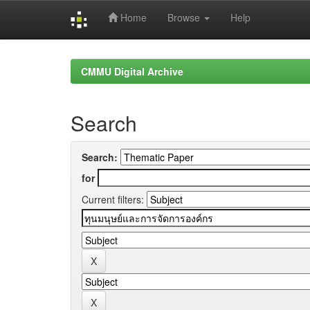
Home
Browse
Help
Skip
navigation
CMMU Digital Archive
Search
Search:
for
Current filters: