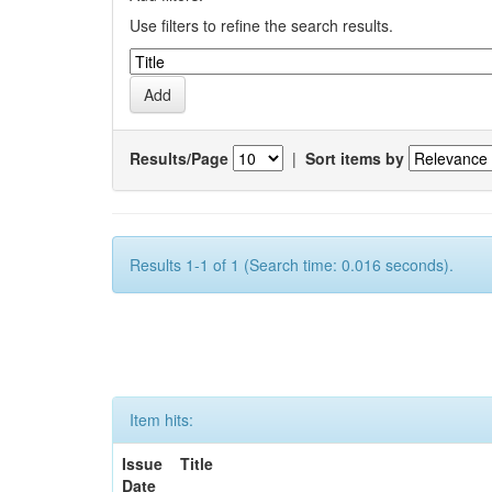
Use filters to refine the search results.
Results/Page
|
Sort items by
Results 1-1 of 1 (Search time: 0.016 seconds).
Item hits:
Issue
Title
Date