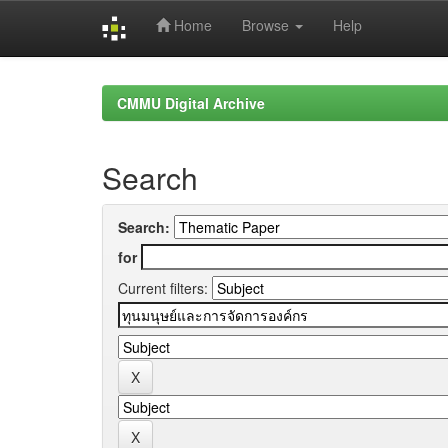
Home
Browse
Help
Skip
navigation
CMMU Digital Archive
Search
Search:
for
Current filters: