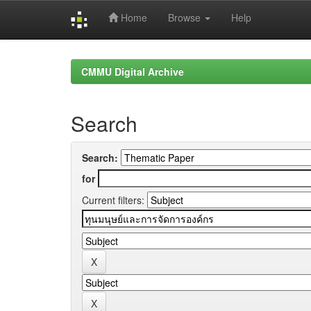
Home
Browse
Help
Skip
navigation
CMMU Digital Archive
Search
Search:
for
Current filters: