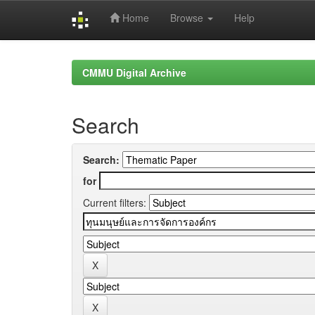
Home
Browse
Help
Skip
navigation
CMMU Digital Archive
Search
Search:
for
Current filters: