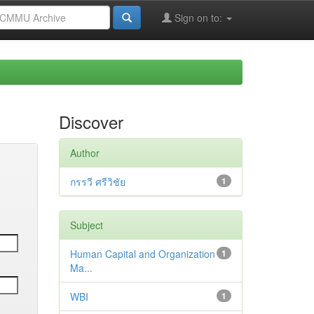
Sign on to:
Discover
Author
กรรวี ศรีวิชัย
1
Subject
Human Capital and Organization
1
Ma...
WBI
1