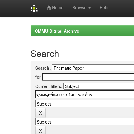
Home
Browse
Help
Skip
navigation
CMMU Digital Archive
Search
Search:
for
Current filters: