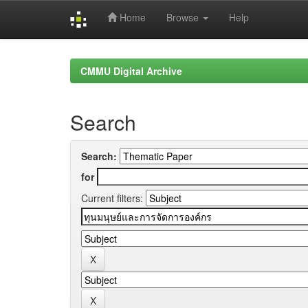
Home
Browse
Help
Skip
navigation
CMMU Digital Archive
Search
Search:
for
Current filters: