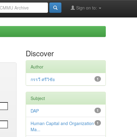
Sign on to:
Discover
Author
กรรวี ศรีวิชัย
1
Subject
DAP
1
Human Capital and Organization
1
Ma...