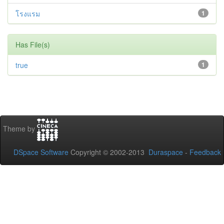
โรงแรม
1
Has File(s)
true
1
Theme by
DSpace Software
Copyright © 2002-2013
Duraspace
-
Feedback