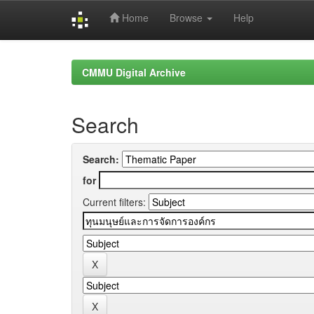
Home
Browse
Help
Skip
navigation
CMMU Digital Archive
Search
Search:
for
Current filters: