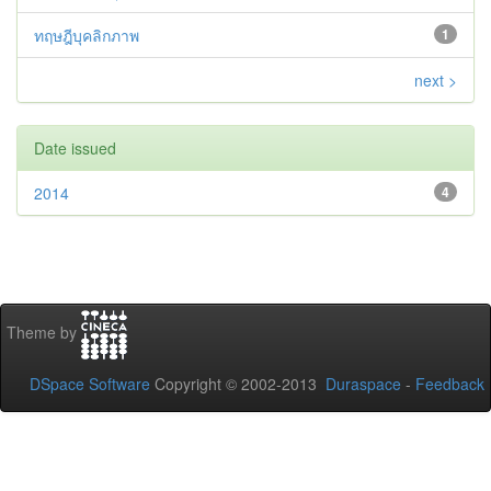
ทฤษฎีบุคลิกภาพ
1
next >
Date issued
2014
4
Theme by
DSpace Software
Copyright © 2002-2013
Duraspace
-
Feedback