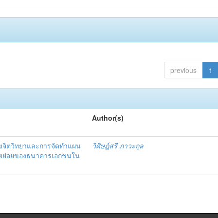
previous
1
Author(s)
งจิตวิทยาและการจัดทำแผน
วิศิษฎ์สรี ภาวะกุล
อรายย่อยของธนาคารเอกชนใน