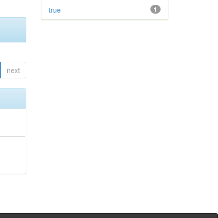
true
1
next