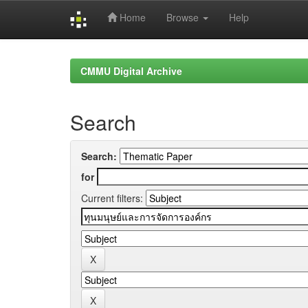
Home
Browse
Help
Skip
navigation
CMMU Digital Archive
Search
Search:
for
Current filters: