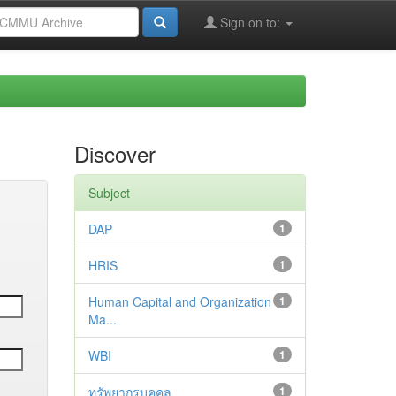
Sign on to:
Discover
Subject
DAP
1
HRIS
1
Human Capital and Organization
1
Ma...
WBI
1
ทรัพยากรบุคคล
1