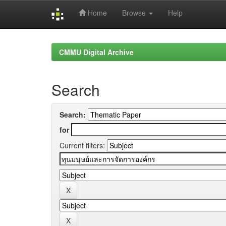
Home
Browse
Help
Skip
navigation
CMMU Digital Archive
Search
Search:
for
Current filters: