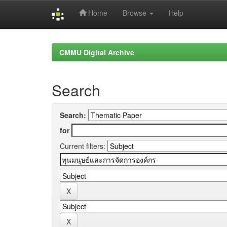
Home
Browse
Help
Skip
navigation
CMMU Digital Archive
Search
Search:
for
Current filters: