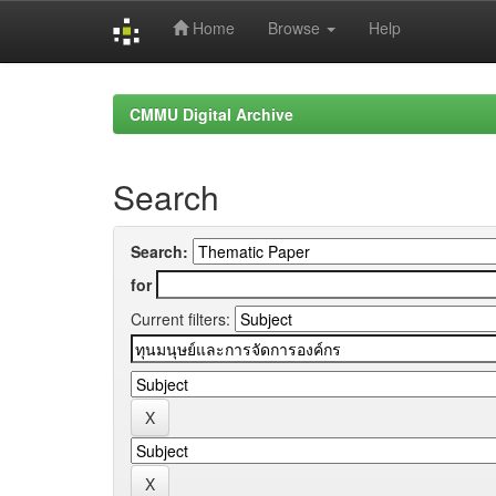
Home
Browse
Help
Skip
navigation
CMMU Digital Archive
Search
Search:
for
Current filters: