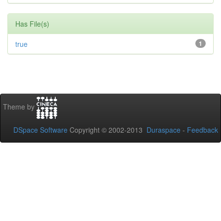
Has File(s)
true
1
Theme by
DSpace Software
Copyright © 2002-2013
Duraspace
-
Feedback