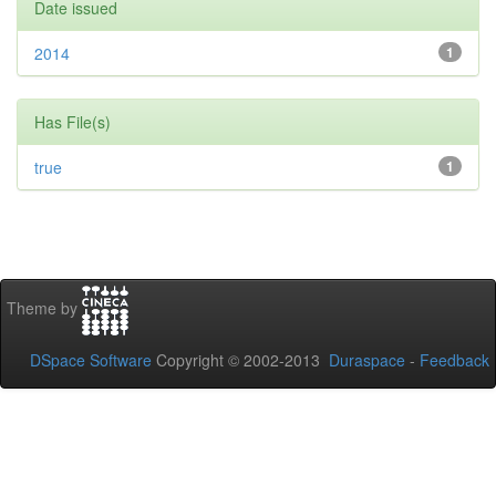
Date issued
2014
1
Has File(s)
true
1
Theme by
DSpace Software
Copyright © 2002-2013
Duraspace
-
Feedback