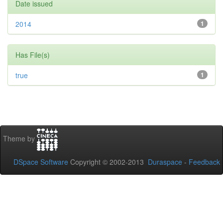
Date issued
2014
1
Has File(s)
true
1
Theme by
DSpace Software
Copyright © 2002-2013
Duraspace
-
Feedback