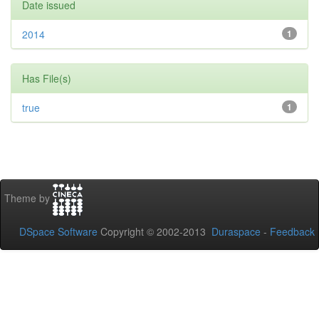
Date issued
2014
1
Has File(s)
true
1
Theme by
DSpace Software
Copyright © 2002-2013
Duraspace
-
Feedback