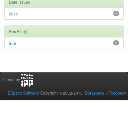
Date issued
2014
1
Has File(s)
true
1
Theme by
DSpace Software
Copyright © 2002-2013
Duraspace
-
Feedback