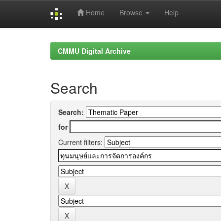
Home
Browse
Help
Skip
navigation
CMMU Digital Archive
Search
Search:
for
Current filters: