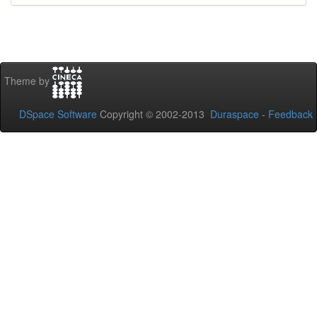
Theme by
DSpace Software
Copyright © 2002-2013
Duraspace
-
Feedback