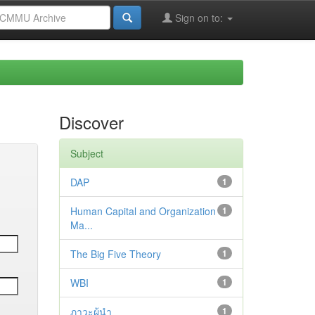
Sign on to:
Discover
Subject
DAP
1
Human Capital and Organization
1
Ma...
The Big Five Theory
1
WBI
1
ภาวะผู้นำ
1