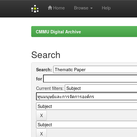
Home
Browse
Help
Skip
navigation
CMMU Digital Archive
Search
Search:
for
Current filters: