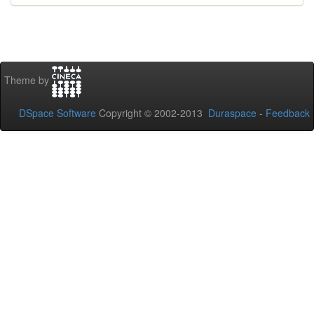
Theme by
DSpace Software
Copyright © 2002-2013
Duraspace
-
Feedback