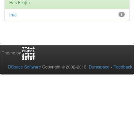
Has File(s)
true
1
Theme by
DSpace Software
Copyright © 2002-2013
Duraspace
-
Feedback